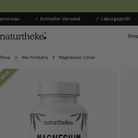
Zum
✓ Schneller Versand
✓ Laborgeprüft
✓ Grati
Inhalt
springen
Shop
Shop
Alle Produkte
Magnesium Citrat
Springe
zu
den
Produktinformationen