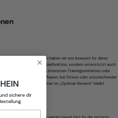
onen
ren Magnesium Citrat Kapseln haben wir uns bewusst für diese
 entscheidend für die Muskelfunktion, sondern unterstützt auch
ann die Regeneration nach intensiven Trainingseinheiten oder
Besonders in sportlichen Phasen, bei Stress oder unzureichender
CHEIN
 dein Magnesiumspiegel immer im „Optimal-Bereich“ bleibt.
und sichere dir
estellung.
gt dafür, dass du schnell wieder bereit bist für die nächste