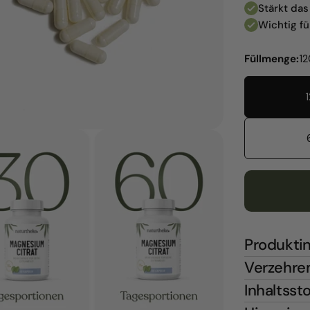
Stärkt da
Wichtig f
Füllmenge:
12
Produkti
Verzehre
Inhaltsst