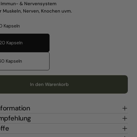
s Immun- & Nervensystem
ür Muskeln, Nerven, Knochen uvm.
0 Kapseln
120 Kapseln
60 Kapseln
In den Warenkorb
nformation
mpfehlung
offe