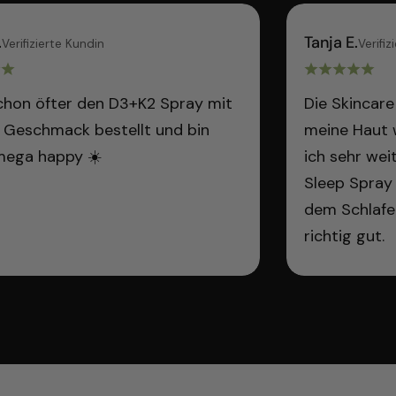
.
Tanja E.
Verifizierte Kundin
Verifiz
chon öfter den D3+K2 Spray mit
Die Skincare
 Geschmack bestellt und bin
meine Haut w
mega happy ☀️
ich sehr we
Sleep Spray
dem Schlafe
richtig gut.