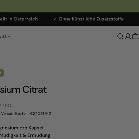
rreich
✓ Ohne künstliche Zusatzstoffe
✓ Apothek
Uns
Anme
W
0
ium Citrat
preis
r
37,80
EINZELPREIS
PRO
gl. Versandkosten
, €240,18
/
KG
nesium pro Kapsel
 Müdigkeit & Ermüdung