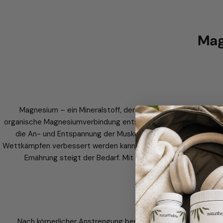
Mag
Magnesium – ein Mineralstoff, der für viele lebenswichtige 
organische Magnesiumverbindung entschieden, da der Körper die
die An- und Entspannung der Muskulatur. Dies ist gerade für
Wettkämpfen verbessert werden kann. Da der Körper keine Magnes
Ernährung steigt der Bedarf. Mit einer ausgewogenen Ernä
Nach körperlicher Anstrengung benötigt der Körper Zeit zur 