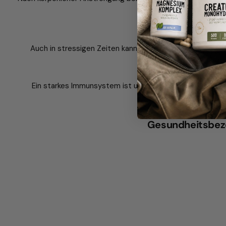
Auch in stressigen Zeiten kann Magnesium helfen. Es ver
Ein starkes Immunsystem ist unerlässlich, insbesondere
Aufrechterhalt
Gesundheitsbezo