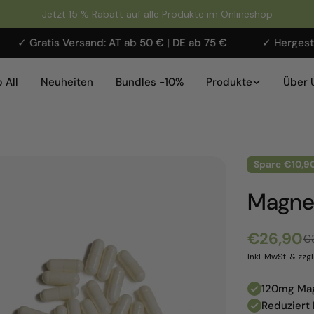
Jetzt 15 % Rabatt auf alle Produkte im Onlineshop
s Versand: AT ab 50 € | DE ab 75 €
✓ Hergestellt in Öste
 All
Neuheiten
Bundles -10%
Produkte
Über 
Spare
€10,9
Magnes
€26,90
Verkaufs
Reguläre
€
Inkl. MwSt. & zz
Preis
120mg Mag
Reduziert