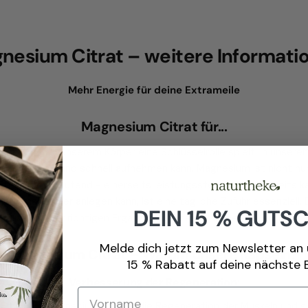
nesium Citrat – weitere Informati
Mehr Energie für deine Extrameile
Magnesium Citrat für...
Funktionen in unserem Körper eine Schlüsselrolle spielt. In unse
se optimal und schnell aufnehmen kann. Magnesium ist nicht nur
 Sportler bedeutend - einerseits leistungssteigernd anderseits k
iumspeicher anlegen kann, ist eine tägliche Zufuhr essenziell. 
DEIN 15 % GUTS
hrung und der richtigen Ergänzung kannst du sicherstellen, dass
Melde dich jetzt zum Newsletter an 
Magnesium Citrat – Warum unsere Kapseln?
15 % Rabatt auf deine nächste B
Verbesserung der Regeneration:
Erholung. Magnesium fördert die Regeneration der Muskeln und sor